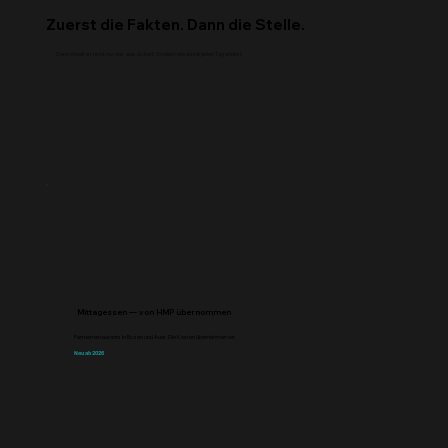
Zuerst die Fakten. Dann die Stelle.
Denn Arbeit ist nicht nur das, was du tust. Sondern wie du sie jeden Tag erlebst.
Mittagessen — von HMP übernommen
Partnerrestaurants in Bozen und Auer. Die Kosten übernehmen wir.
Neu ab 2026