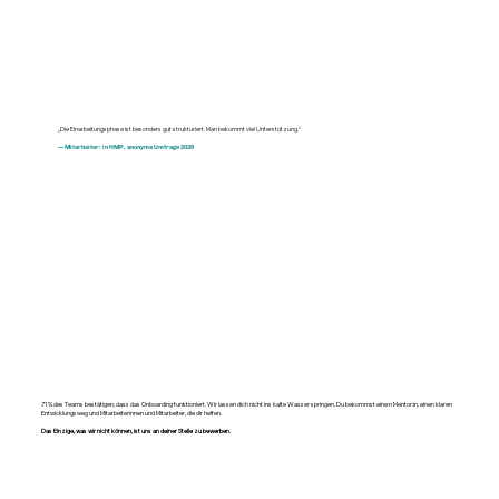
„Die Einarbeitungsphase ist besonders gut strukturiert. Man bekommt viel Unterstützung.“
— Mitarbeiter: in HMP, anonyme Umfrage 2026
71% des Teams bestätigen, dass das Onboarding funktioniert. Wir lassen dich nicht ins kalte Wasser springen. Du bekommst eine:n Mentor:in, einen klaren
Entwicklungsweg und Mitarbeiterinnen und Mitarbeiter, die dir helfen.
Das Einzige, was wir nicht können, ist uns an deiner Stelle zu bewerben.