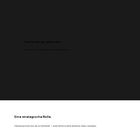
Team Events das ganze Jahr
Im Laufe des Jahres organisieren wir zahlreiche Team Events.
Eine strategische Rolle.
Fakturierung. Du bist nicht „die vom Sekretariat“ — du bist die Person, die für die internen Zahlen zuständig ist.