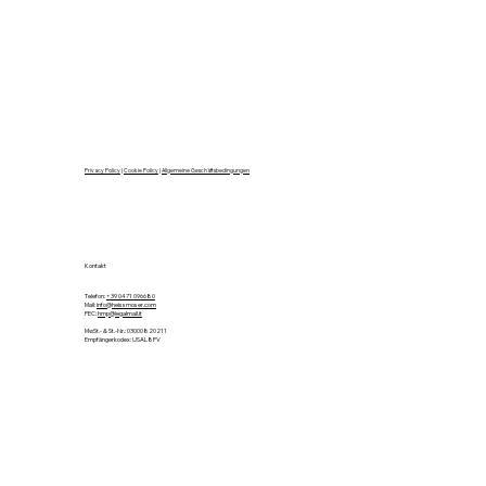
Privacy Policy
|
Cookie Policy
|
Allgemeine Geschäftsbedingungen
Kontakt
Telefon:
+39 0471 096680
Mail:
info@heissmoser.com
PEC:
hmp@legalmail.it
MwSt.- & St.-Nr.: 03000820211
Empfängerkodex: USAL8PV