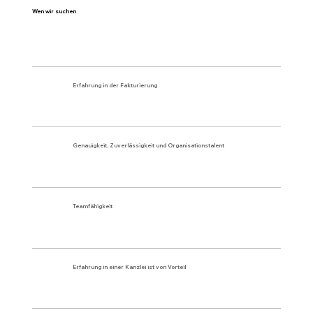
Wen wir suchen
Erfahrung in der Fakturierung
Genauigkeit, Zuverlässigkeit und Organisationstalent
Teamfähigkeit
Erfahrung in einer Kanzlei ist von Vorteil