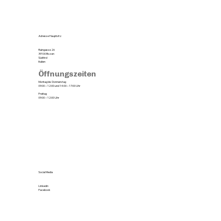
Adresse Hauptsitz
Raingasse 26
39100 Bozen
Südtirol
Italien
Öffnungszeiten
Montag bis Donnerstag
09:00 – 12:00 und 14:00 – 17:00 Uhr
Freitag
09:00 – 12:00 Uhr
Social Media
Linkedin
Facebook