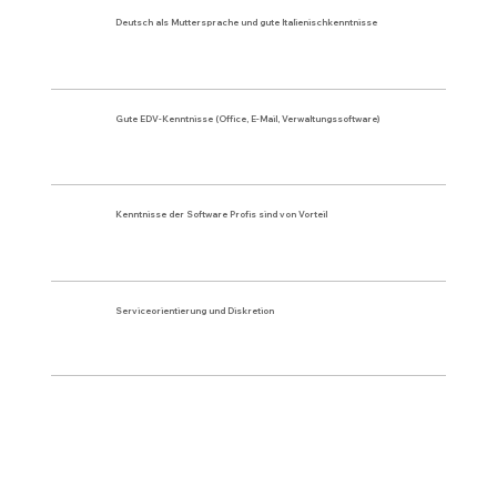
Deutsch als Muttersprache und gute Italienischkenntnisse
Gute EDV-Kenntnisse (Office, E-Mail, Verwaltungssoftware)
Kenntnisse der Software Profis sind von Vorteil
Serviceorientierung und Diskretion