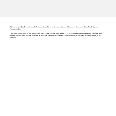
Wir machen es anders.
Bevor wir dir die Stelle beschreiben, erklären wir dir, warum wir genau dich suchen. Keine austauschbare Fachkraft, keine
„Ressource“. Dich.
Vor einigen Wochen haben wir eine anonyme Umfrage im gesamten Team durchgeführt — 21 Personen haben ehrlich geantwortet. Das Ergebnis war
eindeutig: Die Kanzlei läuft gut, das Arbeitsklima stimmt, das Onboarding ist strukturiert. Aber die Buchhalterinnen brauchen Unterstützung in ihrer
Abteilung