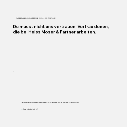
AUS DER ANONYMEN UMFRAGE 2026 — ECHTE STIMMEN
Du musst nicht uns vertrauen. Vertrau denen,
die bei Heiss Moser & Partner arbeiten.
Die Einarbeitungsphase ist besonders gut strukturiert. Man erhält viel Unterstützung.
—
Teammitglied bei HMP