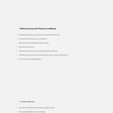
01
Fakturierung und Finanzverwaltung
Erstellung und Verwaltung von Rechnungen über die Software Profis;
Verwaltung und Überwachung von Angeboten;
Erfassung und Kontrolle der Eingangsrechnungen;
Überwachung der Inkassi;
Verwaltung des Mahnwesens, einschließlich Kunden-Follow-ups;
Verwaltung der im Namen und auf Rechnung der Kunden vorgestreckten Spesen;
Überwachung der Kundenfälligkeiten.
02
Controlling und Reporting
Kontrolle und Prüfung der Stundenerfassung des Personals;
Analyse der Rentabilität einzelner Aufträge;