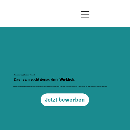
• Fakturierung | Bozen | Vollzeit
Das Team sucht genau dich.
Wirklich
.
Unsere Mitarbeiterinnen und Mitarbeiter haben in einer anonymen Umfrage nach genau einer Person wie dir gefragt. Für die Fakturierung.
Jetzt bewerben