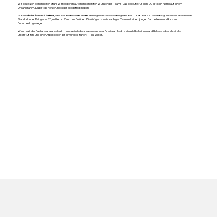
Wir besetzen keinen leeren Stuhl. Wir reagieren auf einen konkreten Wunsch des Teams. Das bedeutet für dich: Du bist kein Name auf einem
Organigramm. Du bist die Person, nach der alle gefragt haben.
Wir sind
Heiss Moser & Partner
, eine Kanzlei für Wirtschaftsprüfung und Steuerberatung in Bozen — seit über 45 Jahren tätig, mit einem brandneuen
Standort in der Raingasse 26, mitten im Zentrum. Ein über 25-köpfiges, zweisprachiges Team mit einem jungen Partnerteam und kurzen
Entscheidungswegen.
Wenn du in der Fakturierung arbeitest — und spürst, dass du ein besseres Arbeitsumfeld verdienst, Kolleginnen und Kollegen, die sich wirklich
unterstützen, und einen Arbeitgeber, der dir wirklich zuhört — lies weiter.