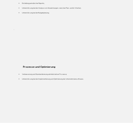
Erstellung periodischer Reports;
Unterstützung bei der Analyse von Abweichungen zwischen Plan- und Ist-Werten;
Unterstützung bei der Budgetplanung.
03
Prozesse und Optimierung
Verbesserung und Standardisierung administrativer Prozesse;
Unterstützung bei der Implementierung und Optimierung der Unternehmenssoftware.