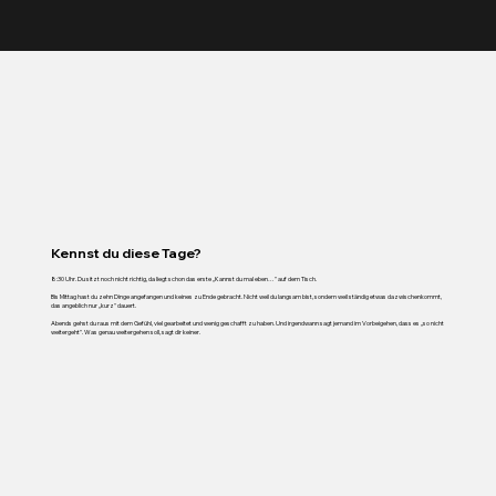
Kennst du diese Tage?
8:30 Uhr. Du sitzt noch nicht richtig, da liegt schon das erste „Kannst du mal eben…" auf dem Tisch.
Bis Mittag hast du zehn Dinge angefangen und keines zu Ende gebracht. Nicht weil du langsam bist, sondern weil ständig etwas dazwischenkommt,
das angeblich nur „kurz" dauert.
Abends gehst du raus mit dem Gefühl, viel gearbeitet und wenig geschafft zu haben. Und irgendwann sagt jemand im Vorbeigehen, dass es „so nicht
weitergeht". Was genau weitergehen soll, sagt dir keiner.