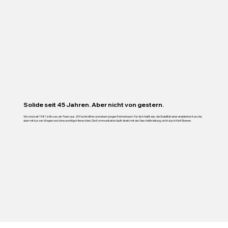
Solide seit 45 Jahren. Aber nicht von gestern.
Wir sind seit 1981 in Bozen, ein Team aus 25 Fachkräften und einem jungen Partnerteam. Für dich heißt das: die Stabilität einer etablierten Kanzlei,
aber mit kurzen Wegen und ohne unnötige Hierarchien. Die Kommunikation läuft direkt mit der Geschäftsleitung, nicht durch fünf Ebenen.