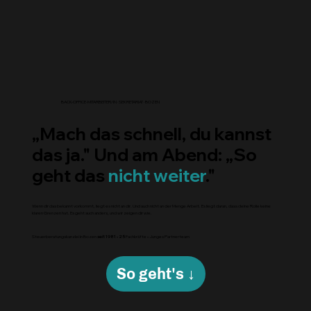
BACK-OFFICE-MITARBEITER/IN · SEKRETARIAT · BOZEN
„Mach das schnell, du kannst
das ja." Und am Abend: „So
geht das
nicht weiter
."
Wenn dir das bekannt vorkommt, liegt es nicht an dir. Und auch nicht an der Menge Arbeit. Es liegt daran, dass deine Rolle keine
klaren Grenzen hat. Es geht auch anders, und wir zeigen dir wie.
Steuerberatungskanzlei in Bozen
seit 1981
•
25
Fachkräfte • Junges Partnerteam
So geht's ↓