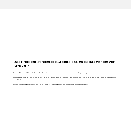
Das Problem ist nicht die Arbeitslast. Es ist das Fehlen von
Struktur.
In vielen Büros ist „Office" ein Sammelbecken. Du machst von allem ein bisschen, ohne klare Abgrenzung.
Es gibt keine feste Bezugsperson, also landet am Ende alles bei dir. Entscheidungen fallen auf dem Gang statt in der Besprechung. Und wenn etwas
schiefläuft, warst es du.
So eine Rolle macht nicht müde, weil zu viel zu tun ist. Sie macht müde, weil nichts einen klaren Rahmen hat.