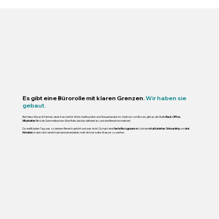
Es gibt eine Bürorolle mit klaren Grenzen.
Wir haben sie
gebaut.
Bei Heiss Moser & Partner, einer Kanzlei für Wirtschaftsprüfer und Steuerberater im Zentrum von Bozen, gibt es die Stelle
Back-Office-
Mitarbeiter/in
. Kein Sammelbecken. Eine Rolle, die klar definiert ist, und drei Bereiche meistert.
Du weißt jeden Tag, was zu deinem Bereich gehört und was nicht. Du hast eine
feste Bezugsperson
. Und ein
strukturiertes Onboarding
von
drei
Monaten
, in dem dich wirklich jemand einarbeitet, statt dich ins kalte Wasser zu werfen.