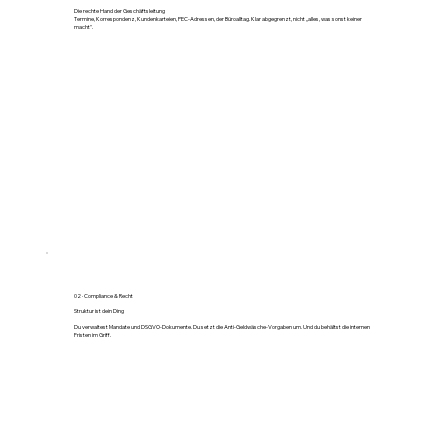
Die rechte Hand der Geschäftsleitung
Termine, Korrespondenz, Kundenkarteien, PEC-Adressen, der Büroalltag. Klar abgegrenzt, nicht „alles, was sonst keiner
macht".
02 · Compliance & Recht
Struktur ist dein Ding
Du verwaltest Mandate und DSGVO-Dokumente. Du setzt die Anti-Geldwäsche-Vorgaben um. Und du behältst die internen
Fristen im Griff.